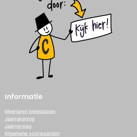
Informatie
Meerjaren beleidsplan
Jaarrekening
Jaarverslag
Algemene voorwaarden