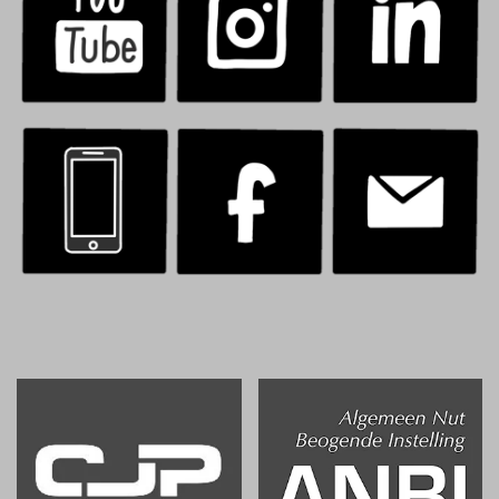
.
.
.
.
.
.
.
.