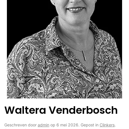
Waltera Venderbosch
Geschreven door
admin
op
6 mei 2026
. Gepost in
Clinkers
.