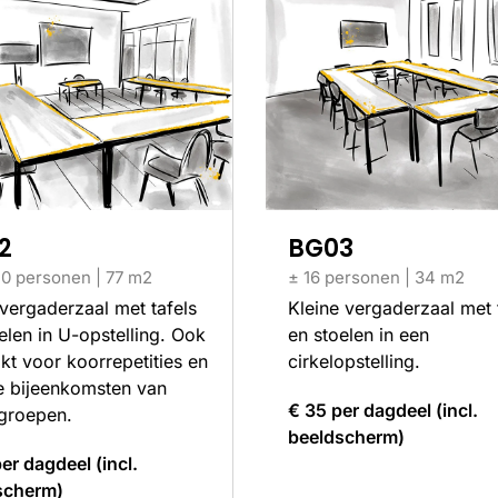
2
BG03
0 personen | 77 m2
± 16 personen | 34 m2
vergaderzaal met tafels
Kleine vergaderzaal met 
elen in U-opstelling. Ook
en stoelen in een
kt voor koorrepetities en
cirkelopstelling.
e bijeenkomsten van
€ 35 per dagdeel (incl.
groepen.
beeldscherm)
er dagdeel (incl.
scherm)