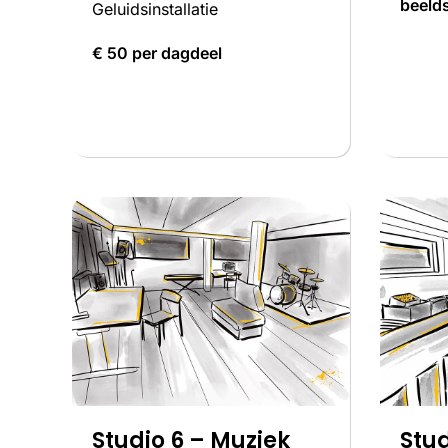
beeld
Geluidsinstallatie
€ 50 per dagdeel
Studio 6 – Muziek
Stud