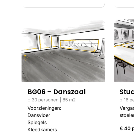
BG06 – Danszaal
Stud
± 30 personen | 85 m2
± 16 p
Voorzieningen:
Vergad
Dansvloer
stoele
Spiegels
€ 40 p
Kleedkamers