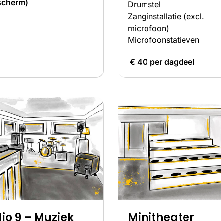
scherm)
Drumstel
Zanginstallatie (excl.
microfoon)
Microfoonstatieven
€ 40 per dagdeel
io 9 – Muziek
Minitheater