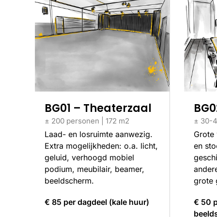
BG01 – Theaterzaal
BG0
± 200 personen | 172 m2
± 30-4
Laad- en losruimte aanwezig.
Grote 
Extra mogelijkheden: o.a. licht,
en sto
geluid, verhoogd mobiel
geschi
podium, meubilair, beamer,
ander
beeldscherm.
grote 
€ 85 per dagdeel (kale huur)
€ 50 p
beeld