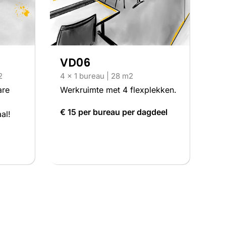
VD06
2
4 x 1 bureau | 28 m2
are
Werkruimte met 4 flexplekken.
€ 15 per bureau per dagdeel
al!