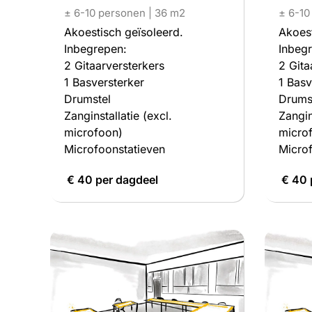
± 6-10 personen | 36 m2
± 6-10
Akoestisch geïsoleerd.
Akoest
Inbegrepen:
Inbeg
2 Gitaarversterkers
2 Gita
1 Basversterker
1 Basv
Drumstel
Drums
Zanginstallatie (excl.
Zangin
microfoon)
micro
Microfoonstatieven
Microf
€ 40 per dagdeel
€ 40 