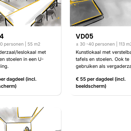
4
VD05
0 personen | 55 m2
± 30 -40 personen | 113 m
erzaal/leslokaal met
Kunstlokaal met verstelb
 en stoelen in een U-
tafels en stoelen. Ook te
ling.
gebruiken als vergaderza
er dagdeel (incl.
€ 55 per dagdeel (incl.
scherm)
beeldscherm)