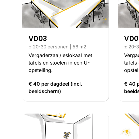
VD03
VD0
± 20-30 personen | 56 m2
± 20-3
Vergaderzaal/leslokaal met
Vergad
tafels en stoelen in een U-
tafels
opstelling.
opstel
€ 40 per dagdeel (incl.
€ 40 p
beeldscherm)
beeld