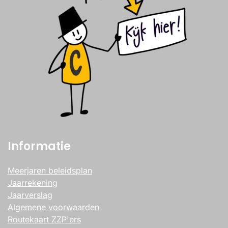
Informatie
Meerjaren beleidsplan
Jaarrekening
Jaarverslag
Algemene voorwaarden
Routekaart ZZP'ers