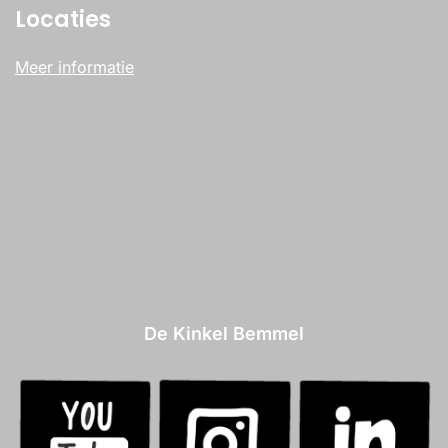
Locaties
Meer informatie
De Kinkel Bemmel
.
.
.