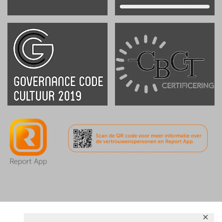
.
.
✕