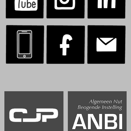
.
.
.
.
.