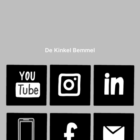
De Kinkel Bemmel
.
.
.
.
.
.