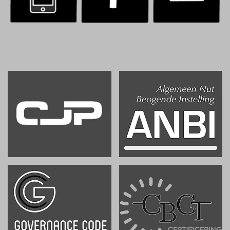
.
.
.
.