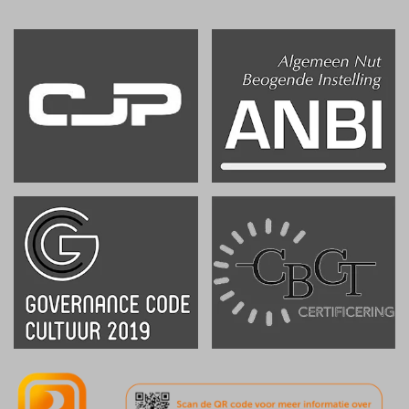
.
.
.
.