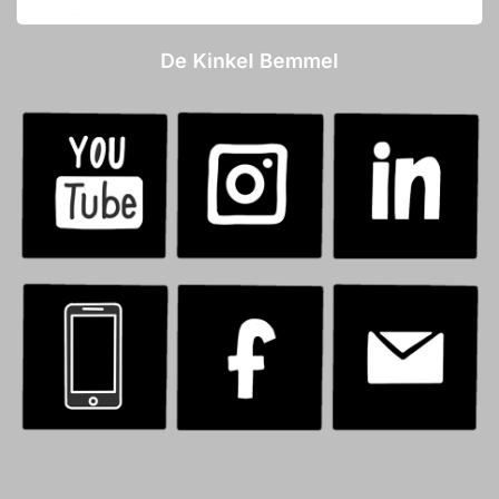
De Kinkel Bemmel
.
.
.
.
.
.