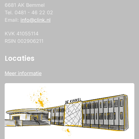
6681 AK Bemmel
Tel. 0481 - 46 22 02
Email:
info@clink.nl
KVK 41055114
RSIN 002906211
Locaties
Meer informatie