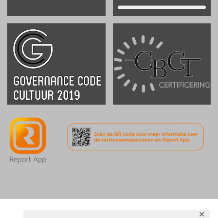
.
.
✕