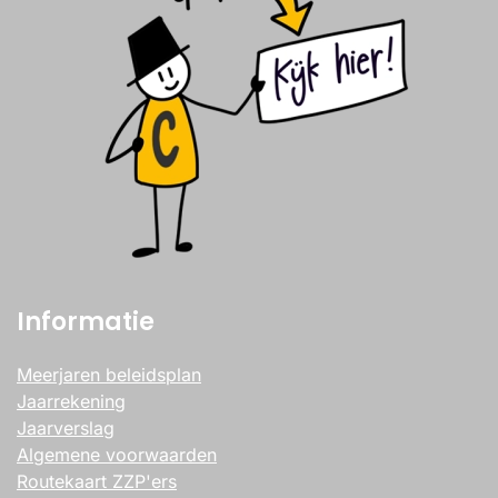
Informatie
Meerjaren beleidsplan
Jaarrekening
Jaarverslag
Algemene voorwaarden
Routekaart ZZP'ers