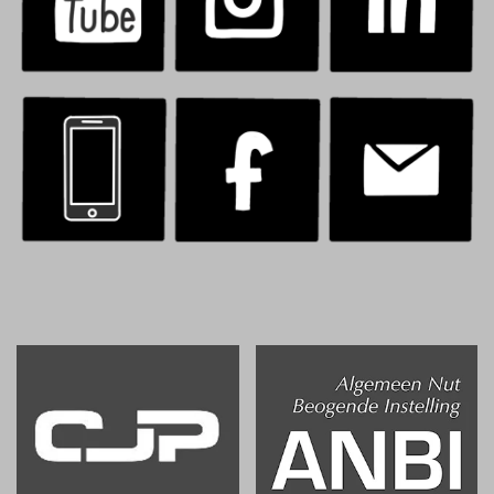
.
.
.
.
.