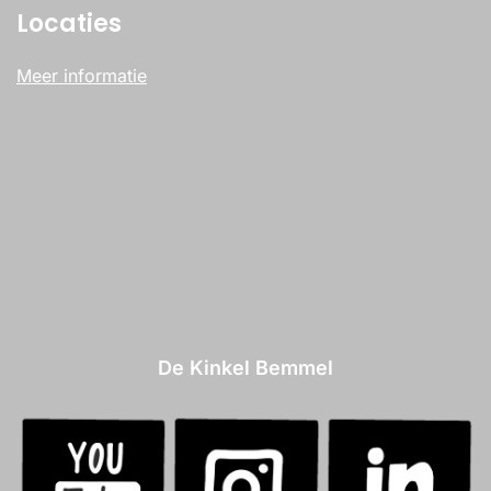
Locaties
Meer informatie
De Kinkel Bemmel
.
.
.