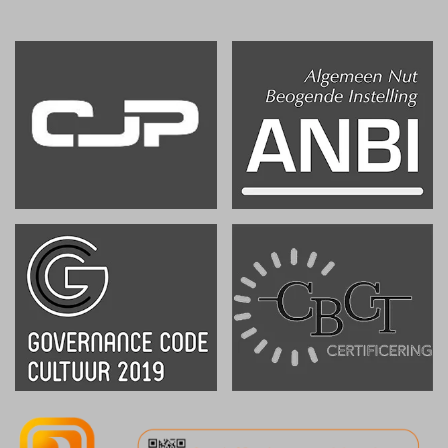
.
.
.
.