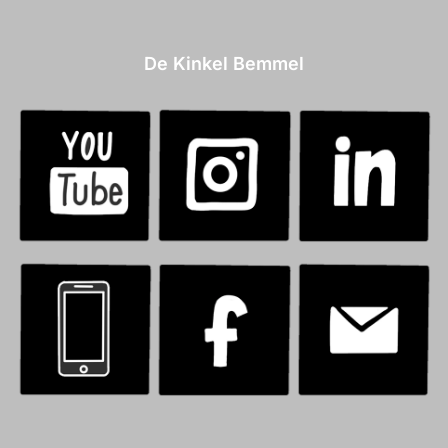
De Kinkel Bemmel
.
.
.
.
.
.