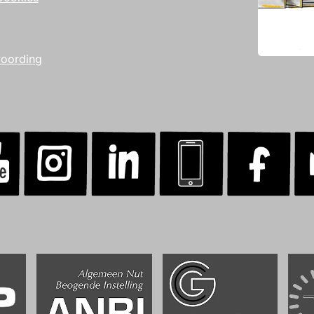
woording
Cuperstraat Bemmel
.
.
.
.
.
.