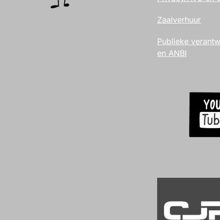
Zaalverhuur
Publieke verant
en ANBI
.
.