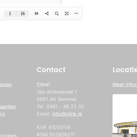
Contact
Locati
splan
Clink!
Meer infor
Van Ambestraat 1
6681 AK Bemmel
aarden
Tel. 0481 - 46 22 02
rs
Email:
info@clink.nl
KVK 41055114
RSIN 002906211
Cookies