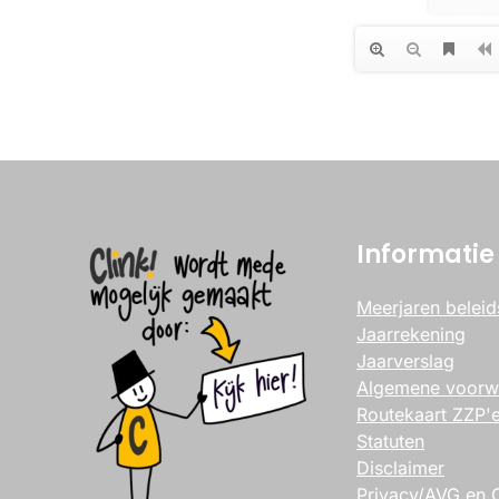
Informatie
Meerjaren beleid
Jaarrekening
Jaarverslag
Algemene voorw
Routekaart ZZP'e
Statuten
Disclaimer
Privacy/AVG en 