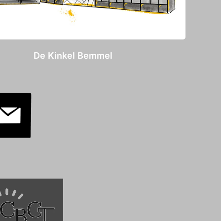
De Kinkel Bemmel
.
.